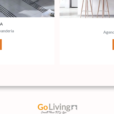
 A
vanderia
Agend