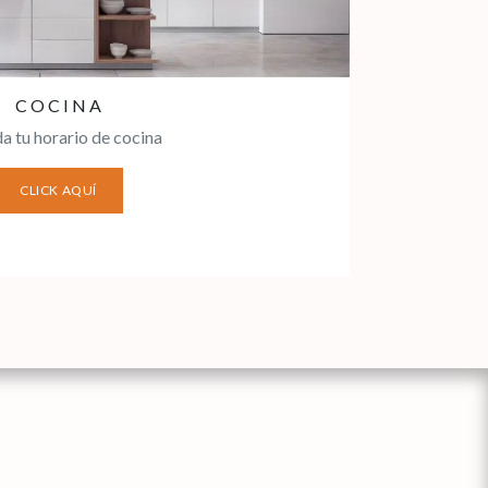
C O C I N A
a tu horario de cocina
CLICK AQUÍ