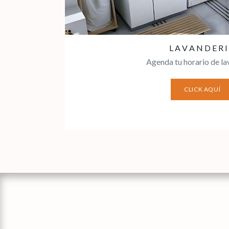
L A V A N D E R I
Agenda tu horario de la
CLICK AQUÍ