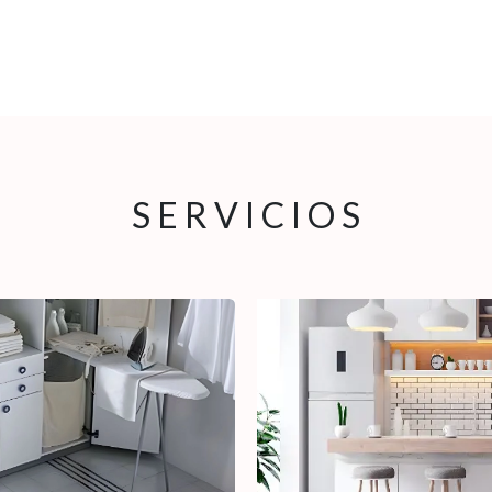
S
PRODUCTS
GALERIAS
CONTACT
SERVICE
A
S E R V I C I O S